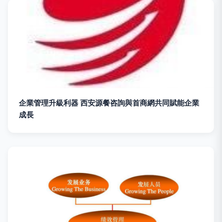
企業管理升級利器 西安源餐咨詢與首商網共同賦能企業
成長