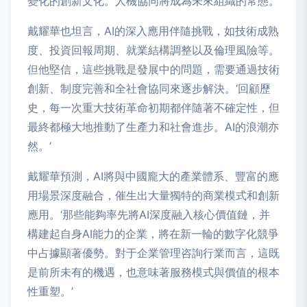
變化的創新文化。人機協同將成為未來組織的常態。
戴耀華也坦言，AI的深入應用伴隨挑戰，如技術成熟
度、投資回報周期、就業結構調整以及倫理風險等。
但他堅信，這些挑戰是發展中的問題，需要通過技術
創新、制度完善和全社會協同來逐步解決。‘回顧歷
史，每一次重大技術革命初期都伴隨著不確定性，但
最終都極大地推動了生產力和社會進步。AI的浪潮亦
然。’
戴耀華預測，AI將與中國龐大的產業體系、豐富的應
用場景深度融合，催生出大量獨特的商業模式和創新
應用。‘那些能夠率先將AI深度融入核心價值鏈，并
構建起自身AI能力的企業，將在新一輪的數字化競爭
中占據顯著優勢。對于企業管理咨詢行業而言，這既
是前所未有的機遇，也意味著服務模式與價值的根本
性重塑。’