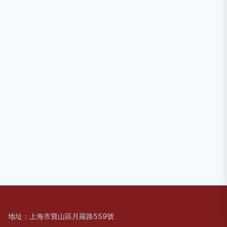
地址：上海市寶山區月羅路559號